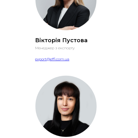
Вікторія Пустова
Менеджер з експорту
export@effi.com.ua