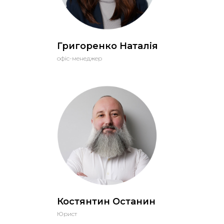
Григоренко Наталія
офіс-менеджер
Костянтин Останин
Юрист