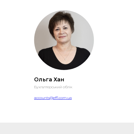
Ольга Хан
Бухгалтерський облік
accounts@effi.com.ua