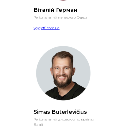
Віталій Герман
Регіональний менеджер Одеса
vg@effi.com.ua
Simas Buterlevičius
Регіональний директор по країнах
Балтії