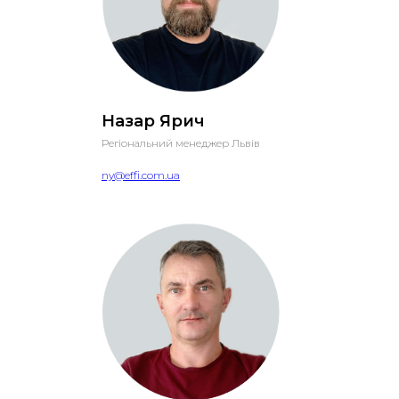
Назар Ярич
Регіональний менеджер Львів
ny@effi.com.ua