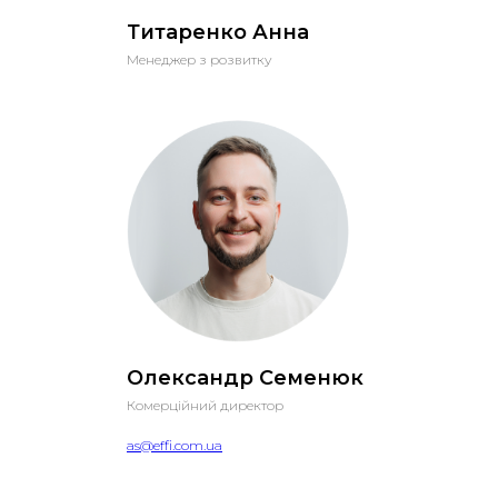
Титаренко Анна
Менеджер з розвитку
Олександр Семенюк
Комерційний директор
as@effi.com.ua