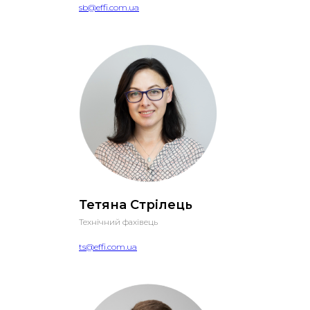
sb@effi.com.ua
Тетяна Стрілець
Технічний фахівець
ts@effi.com.ua