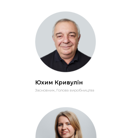
Юхим Кривулін
Засновник, Голова виробництва