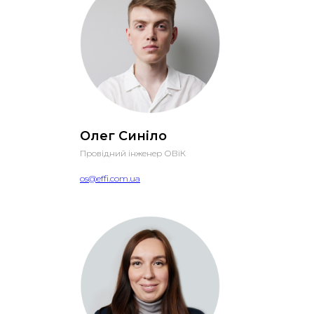
Олег Синіло
Провідний інженер ОВіК
os@effi.com.ua